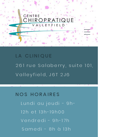
LA CLINIQUE
261 rue Salaberry, suite 101,
Valleyfield, J6T 2J6
NOS HORAIRES
Lundi au jeudi
- 9h-
12h et 13h-19h00
Vendredi - 9h-17h
Samedi - 8h à 13h