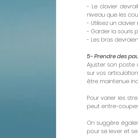
- Le clavier devr
niveau que les coud
- Utilisez un clavie
- Garder la souris p
- Les bras devraie
5- Prendre des paus
Ajuster son poste 
sur vos articulati
être maintenue ind
Pour varier les st
peut entre-couper l
On suggère égalem
pour se lever et se