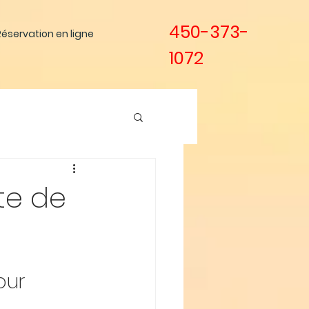
450-373-
Réservation en ligne
1072
te de
our 