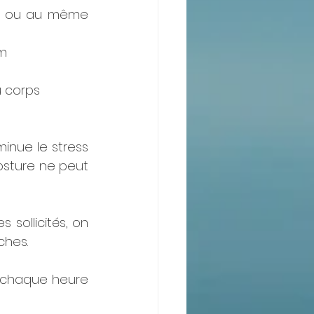
es ou au même 
m 
u corps
nue le stress 
sture ne peut 
sollicités, on 
ches.
 chaque heure 