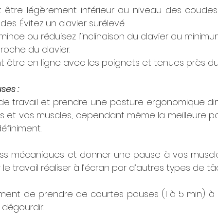
ait être légèrement inférieur au niveau des coud
es. Évitez un clavier surélevé. 
r mince ou réduisez l’inclinaison du clavier au minimu
roche du clavier. 
nt être en ligne avec les poignets et tenues près d
es : 
de travail et prendre une posture ergonomique dimi
ons et vos muscles, cependant même la meilleure po
éfiniment. 
ress mécaniques et donner une pause à vos muscles 
e travail réaliser à l’écran par d’autres types de tâ
ent de prendre de courtes pauses (1 à 5 min) à
 dégourdir.