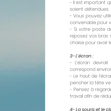
- Il est important
soient détendues. 
- Vous pouvez util
convenable pour v
- Si votre poste de
reposez vos bras su
chaise pour avoir 
3- L’écran :
- L’écran devrait
correspond environ
- Le haut de l’écr
pencher la tête vers
- Pensez à regard
travail afin de rédui
4- La souris et le cla