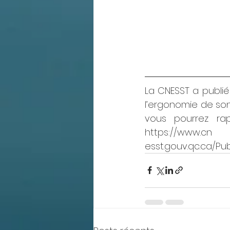
La CNESST a publié
l’ergonomie de son p
vous pourrez ra
https://www.cn
esst.gouv.qc.ca/Pu