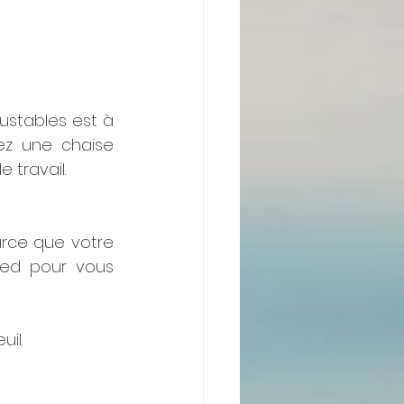
ustables est à 
sez une chaise 
 travail. 
arce que votre 
ied pour vous 
il. 