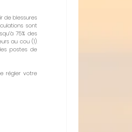
r de blessures 
ulations sont 
usqu’à 75% des 
rs au cou (1). 
des postes de 
 régler votre 