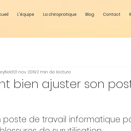
ueil
L'équipe
La chiropratique
Blog
Contact
eyfield
21 nov. 2019
2 min de lecture
 bien ajuster son pos
 poste de travail informatique p
 blessures de surutilisation